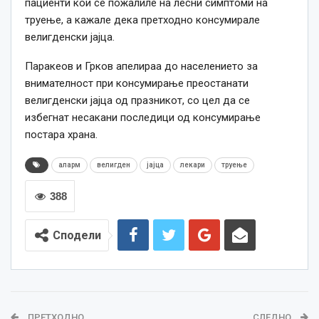
пациенти кои се пожалиле на лесни симптоми на
труење, а кажале дека претходно консумирале
велигденски јајца.
Паракеов и Грков апелираа до населението за
внимателност при консумирање преостанати
велигденски јајца од празникот,
с
о цел да се
избегнат несакани последици од консумирање
постара храна.
аларм
велигден
јајца
лекари
труење
388
Сподели
ПРЕТХОДНО
СЛЕДНО