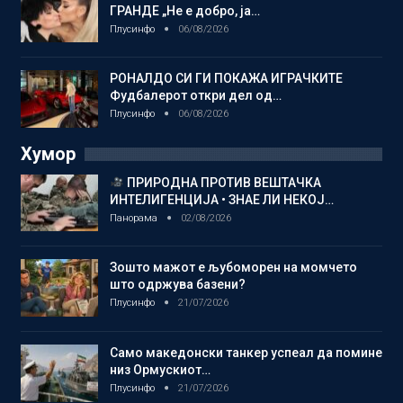
ГРАНДЕ „Не е добро, ја…
Плусинфо
06/08/2026
РОНАЛДО СИ ГИ ПОКАЖА ИГРАЧКИТЕ
Фудбалерот откри дел од…
Плусинфо
06/08/2026
Хумор
ПРИРОДНА ПРОТИВ ВЕШТАЧКА
ИНТЕЛИГЕНЦИЈА • ЗНАЕ ЛИ НЕКОЈ…
Панорама
02/08/2026
Зошто мажот е љубоморен на момчето
што одржува базени?
Плусинфо
21/07/2026
Само македонски танкер успеал да помине
низ Ормускиот…
Плусинфо
21/07/2026