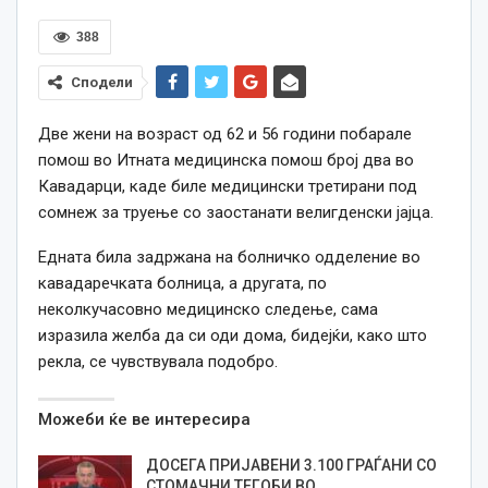
388
Сподели
Две жени на возраст од 62 и 56 години побарале
помош во Итната медицинска помош број два во
Кавадарци, каде биле медицински третирани под
сомнеж за труење со заостанати велигденски јајца.
Едната била задржана на болничко одделение во
кавадаречката болница, а другата, по
неколкучасовно медицинско следење, сама
изразила желба да си оди дома, бидејќи, како што
рекла, се чувствувала подобро.
Можеби ќе ве интересира
ДОСЕГА ПРИЈАВЕНИ 3.100 ГРАЃАНИ СО
СТОМАЧНИ ТЕГОБИ ВО…