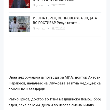
Плусинфо
20/07/2026
ИЈЗ НА ТЕРЕН, СЕ ПРОВЕРУВА ВОДАТА
ВО ГОСТИВАР Резултатите…
Плусинфо
18/07/2026
Оваа информација ја потврди за МИА, доктор Антоан
Паракеов, началник на Службата за итна медицинска
помош во Кавадарци.
Ратко Грков, доктор во Итна медицинска помош број
еден, рече за МИА дека и во негова смена, имало