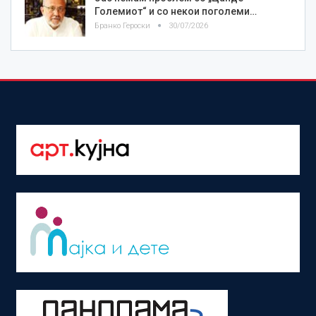
Големиот“ и со некои поголеми…
Бранко Героски
30/07/2026