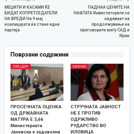
МЕЏИТИ И КАСАМИ ЌЕ
ПАДНАА ЦЕНИТЕ НА
БИДАТ КОПРЕТСЕДАТЕЛИ
НАФТАТА Инвеститорите се
НА ВРЕДИ На 9 мај
надеваат на
коалицијата ќе стане една
продолжување на
партија
преговорите меѓу САД и
Иран
Поврзани содржини
СЛАЈДЕР
БИЗНИС
ПРОСЕЧНАТА ОЦЕНКА
СТРУЧНАТА ЈАВНОСТ
ОД ДРЖАВНАТА
НЕ Е ПРОТИВ
МАТУРА Е 3,66
ОДРЖЛИВО
Министерката
РУДАРСТВО ВО
Јаневска е задоволна
ИЛОВИЦА