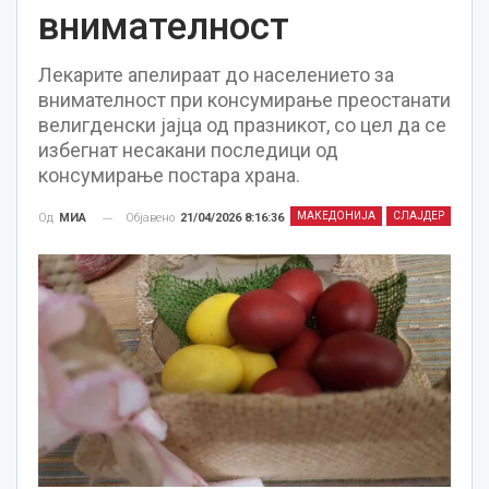
внимателност
Лекарите апелираат до населението за
внимателност при консумирање преостанати
велигденски јајца од празникот, со цел да се
избегнат несакани последици од
консумирање постара храна.
МАКЕДОНИЈА
СЛАЈДЕР
Објавено
21/04/2026 8:16:36
Од
МИА