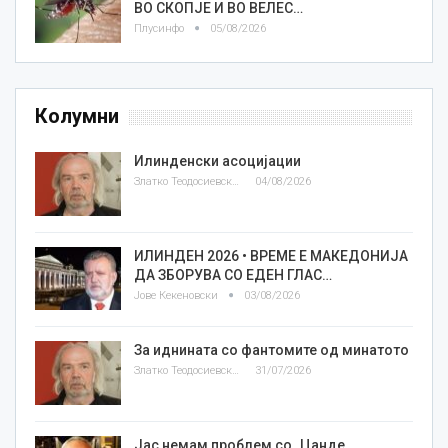
ВО СКОПЈЕ И ВО ВЕЛЕС…
Плусинфо
05/08/2026
Колумни
Илинденски асоцијации
Златко Теодосиевски
04/08/2026
ИЛИНДЕН 2026 • ВРЕМЕ Е МАКЕДОНИЈА
ДА ЗБОРУВА СО ЕДЕН ГЛАС…
Јове Кекеновски
03/08/2026
За иднината со фантомите од минатото
Златко Теодосиевски
31/07/2026
Јас немам проблем со „Цанде