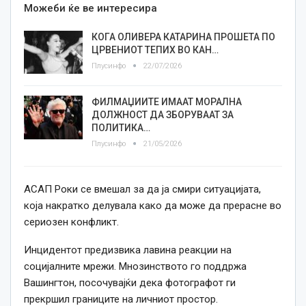
Можеби ќе ве интересира
КОГА ОЛИВЕРА КАТАРИНА ПРОШЕТА ПО
ЦРВЕНИОТ ТЕПИХ ВО КАН…
Плусинфо
22/07/2026
ФИЛМАЏИИТЕ ИМААТ МОРАЛНА
ДОЛЖНОСТ ДА ЗБОРУВААТ ЗА
ПОЛИТИКА…
Плусинфо
21/05/2026
АСАП Роки се вмешал за да ја смири ситуацијата,
која накратко делувала како да може да прерасне во
сериозен конфликт.
Инцидентот предизвика лавина реакции на
социјалните мрежи. Мнозинството го поддржа
Вашингтон, посочувајќи дека фотографот ги
прекршил границите на личниот простор.