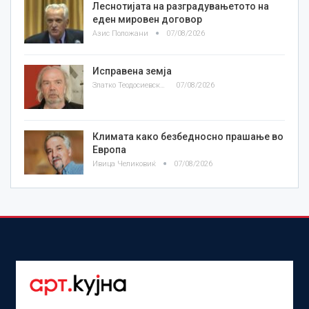
Леснотијата на разградувањетото на
еден мировен договор
Азис Положани
07/08/2026
Исправена земја
Златко Теодосиевски
07/08/2026
Климата како безбедносно прашање во
Европа
Ивица Челиковиќ
07/08/2026