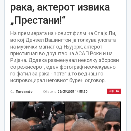
рака, актерот извика
„Престани!“
На премиерата на новиот филм на Спајк Ли,
во кој Дензел Вашингтон ја толкува улогата
на музички магнат од Њујорк, актерот
пристигнал во друштво на АСАП Роки и на
Ријана. Додека разменувал неколку зборови
со режисерот, еден фотограф неочекувано
го фатил за рака - потег што веднаш го
испровоцирал неговиот бурен одговор.
СЦЕНА
Објавено
22/05/2025 14:55:50
Од
Плусинфо