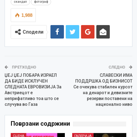
скандал
фотограф
1,988
Сподели
ПРЕТХОДНО
СЛЕДНО
ЏЕЈ ЏЕЈ ПОБАРА ИЗРАЕЛ
СЛАВЕСКИ ИМА
ДА БИДЕ ИСКЛУЧЕН
ПОДДРШКА ОД БИЗНИСОТ
СЛЕДНАТА ЕВРОВИЗИЈА За
Се очекува стабилен курсот
Австриецот е
на денарот и девизните
неприфатливо тоа што се
резерви поставени на
случува во Газа
национално ниво
Поврзани содржини
СЦЕНА
ГАЛЕРИЈА