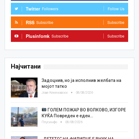
Twitter
Followers
Follow Us
RSS
Subscribe
Subscribe
Plusinfomk
Subscribe
Subscribe
Најчитани
Задоцнив, но ја исполнив желбата на
мојот татко
Јове Кекеновски
08/08/2026
ГОЛЕМ ПОЖАР ВО ВОЛКОВО, ИЗГОРЕ
КУЌА Повреден е еден…
Плусинфо
08/08/2026