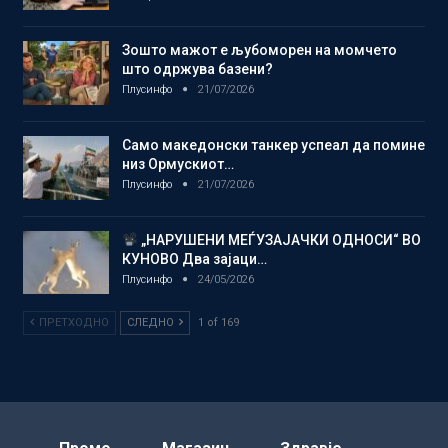
Зошто мажот е љубоморен на момчето
што одржува базени?
Плусинфо
21/07/2026
Само македонски танкер успеал да помине
низ Ормускиот…
Плусинфо
21/07/2026
„НАРУШЕНИ МЕЃУЗАЈАЧКИ ОДНОСИ“ ВО
КУНОВО Два зајаци…
Плусинфо
24/05/2026
ПРЕТХОДНО
СЛЕДНО
1 of 169