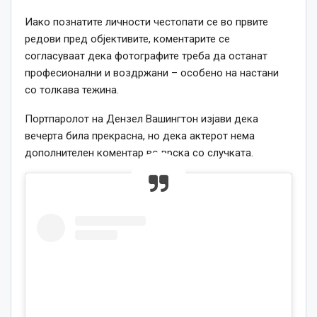
Иако познатите личности честопати се во првите
редови пред објективите, коментарите се
согласуваат дека фотографите треба да останат
професионални и воздржани – особено на настани
со толкава тежина.
Портпаролот на Дензел Вашингтон изјави дека
вечерта била прекрасна, но дека актерот нема
дополнителен коментар во врска со случката.