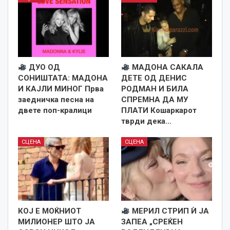
ДУО ОД
МАДОНА САКАЛА
СОНИШТАТА: МАДОНА
ДЕТЕ ОД ДЕНИС
И КАЈЛИ МИНОГ Прва
РОДМАН И БИЛА
заедничка песна на
СПРЕМНА ДА МУ
двете поп-кралици
ПЛАТИ Кошаркарот
тврди дека…
СЦЕНА
СЦЕНА
КОЈ Е МОЌНИОТ
МЕРИЛ СТРИП Ѝ ЈА
МИЛИОНЕР ШТО ЈА
ЗАПЕА „СРЕЌЕН