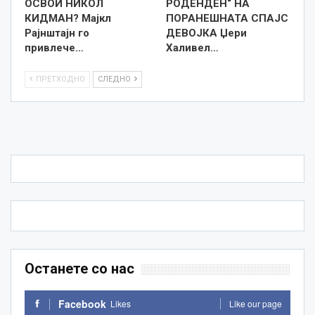
ОСВОИ НИКОЛ
РОДЕНДЕН“ НА
КИДМАН? Мајкл
ПОРАНЕШНАТА СПАЈС
Рајнштајн го
ДЕВОЈКА Џери
привлече…
Халивел…
ПРЕТХОДНО
СЛЕДНО
Останете со нас
Facebook
Likes
Like our page