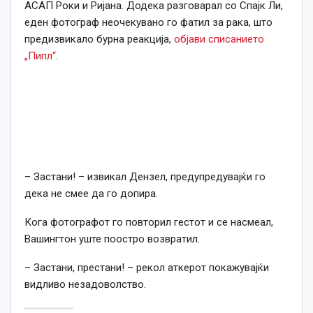
АСАП Роки и Ријана. Додека разговарал со Спајк Ли,
еден фотограф неочекувано го фатил за рака, што
предизвикало бурна реакција,
објави списанието
„Пипл“
.
– Застани! – извикал Дензел, предупредувајќи го
дека не смее да го допира.
Кога фотографот го повторил гестот и се насмеал,
Вашингтон уште поостро возвратил.
– Застани, престани! – рекол аткерот покажувајќи
видливо незадоволство.