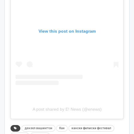
View this post on Instagram
A post shared by E! News (@enews)
дензел вашингтон
Кан
кански филмски фестивал