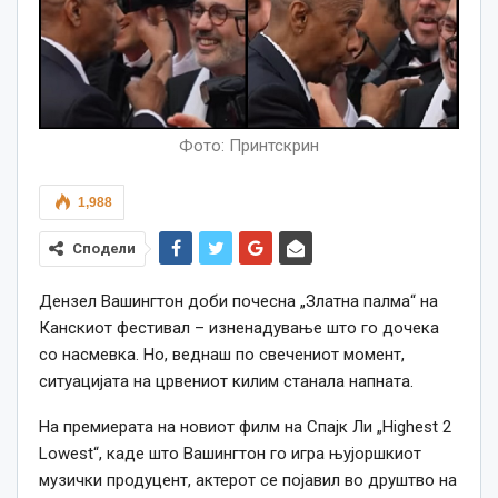
Фото: Принтскрин
1,988
Сподели
Дензел Вашингтон доби почесна „Златна палма“ на
Канскиот фестивал – изненадување што го дочека
со насмевка. Но, веднаш по свечениот момент,
ситуацијата на црвениот килим станала напната.
На премиерата на новиот филм на Спајк Ли „Highest 2
Lowest“, каде што Вашингтон го игра њујоршкиот
музички продуцент, актерот се појавил во друштво на