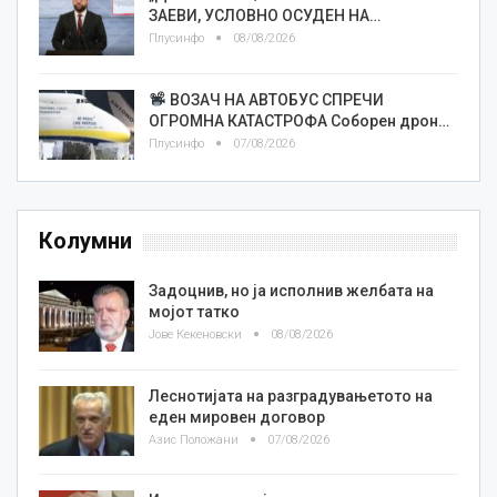
ЗАЕВИ, УСЛОВНО ОСУДЕН НА…
Плусинфо
08/08/2026
ВОЗАЧ НА АВТОБУС СПРЕЧИ
ОГРОМНА КАТАСТРОФА Соборен дрон…
Плусинфо
07/08/2026
Колумни
Задоцнив, но ја исполнив желбата на
мојот татко
Јове Кекеновски
08/08/2026
Леснотијата на разградувањетото на
еден мировен договор
Азис Положани
07/08/2026