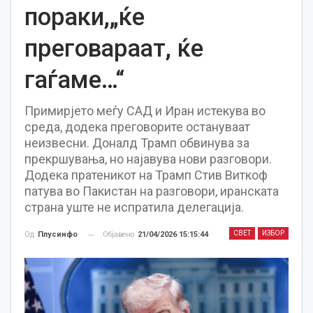
пораки,„ќе
преговараат, ќе
гаѓаме…“
Примирјето меѓу САД и Иран истекува во
среда, додека преговорите остануваат
неизвесни. Доналд Трамп обвинува за
прекршувања, но најавува нови разговори.
Додека пратеникот на Трамп Стив Виткоф
патува во Пакистан на разговори, иранската
страна уште не испратила делегација.
СВЕТ
ИЗБОР
Објавено
21/04/2026 15:15:44
Од
Плусинфо