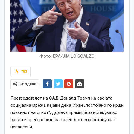
Фото: EPA/JIM LO SCALZO
763
Сподели
Претседателот на САД Доналд Трамп на својата
социјална мрежа изјави дека Иран „постојано го крши
прекинот на огнот“, додека примирјето истекува во
среда и преговорите за траен договор остануваат
неизвесни.