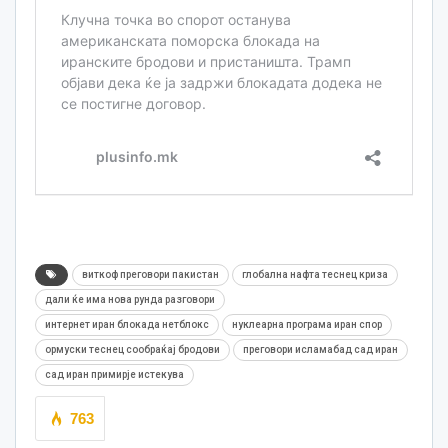
виткоф преговори пакистан
глобална нафта теснец криза
дали ќе има нова рунда разговори
интернет иран блокада нетблокс
нуклеарна програма иран спор
ормуски теснец сообраќај бродови
преговори исламабад сад иран
сад иран примирје истекува
763