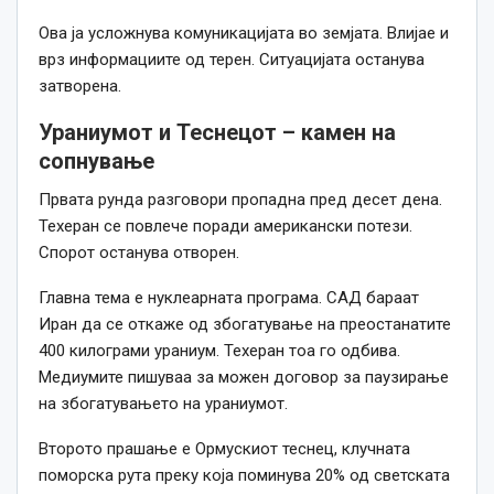
Ова ја усложнува комуникацијата во земјата. Влијае и
врз информациите од терен. Ситуацијата останува
затворена.
Ураниумот и Теснецот – камен на
сопнување
Првата рунда разговори пропадна пред десет дена.
Техеран се повлече поради американски потези.
Спорот останува отворен.
Главна тема е нуклеарната програма. САД бараат
Иран да се откаже од збогатување на преостанатите
400 килограми ураниум. Техеран тоа го одбива.
Медиумите пишуваа за можен договор за паузирање
на збогатувањето на ураниумот.
Второто прашање е Ормускиот теснец, клучната
поморска рута преку која поминува 20% од светската