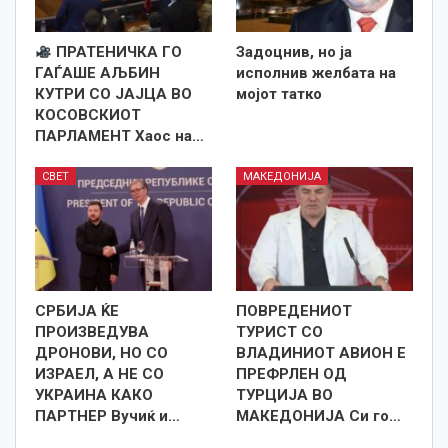
ПРАТЕНИЧКА ГО
Задоцнив, но ја
ГАЃАШЕ АЉБИН
исполнив желбата на
КУТРИ СО ЈАЈЦА ВО
мојот татко
КОСОВСКИОТ
ПАРЛАМЕНТ Хаос на…
СВЕТ
МАКЕДОНИЈА
СРБИЈА ЌЕ
ПОВРЕДЕНИОТ
ПРОИЗВЕДУВА
ТУРИСТ СО
ДРОНОВИ, НО СО
ВЛАДИНИОТ АВИОН Е
ИЗРАЕЛ, А НЕ СО
ПРЕФРЛЕН ОД
УКРАИНА КАКО
ТУРЦИЈА ВО
ПАРТНЕР Вучиќ и…
МАКЕДОНИЈА Си го…