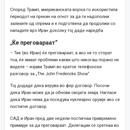
Според Трамп, американската војска го искористила
периодот на прекин на огнот за да ги надополни
залихите од опрема и е подготвена да продолжи со
нападите врз Иран доколку тој даде наредба.
„
Ќе преговараат“
– Тие (во Иран) ќе преговараат, а ако не го сторат
тоа, ќе имаат проблеми какви што никогаш порано не
виделе – изјави Трамп во краток телефонски
разговор за „Тhe John Fredericks Show“.
Тој додаде дека верува во фер договор. Посочи
дека Иран може да ја обнови својата земја. Нагласи
дека Иран нема да поседува нуклеарно оружје ако се
постигне договор.
САД и Иран пред две недели постигнаа привремено
примирје за да преговараат. Делегации се сретнаа во