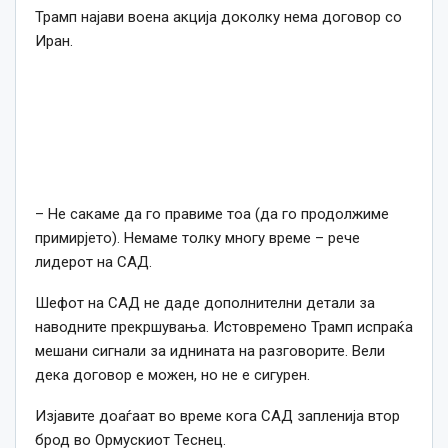
Трамп најави воена акција доколку нема договор со
Иран.
– Не сакаме да го правиме тоа (да го продолжиме
примирјето). Немаме толку многу време – рече
лидерот на САД.
Шефот на САД не даде дополнителни детали за
наводните прекршувања. Истовремено Трамп испраќа
мешани сигнали за иднината на разговорите. Вели
дека договор е можен, но не е сигурен.
Изјавите доаѓаат во време кога САД запленија втор
брод во Ормускиот Теснец.