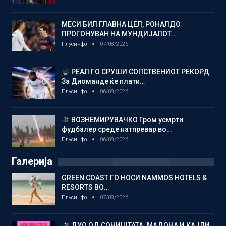
МЕСИ БИЛ ГЛАВНА ЦЕЛ, РОНАЛДО
ПРОГОНУВАН НА МУНДИЈАЛОТ…
Плусинфо
07/08/2026
РЕАЛ ГО СРУШИ СОПСТВЕНИОТ РЕКОРД
За Диоманде ќе плати…
Плусинфо
06/08/2026
ВОЗНЕМИРУВАЧКО Гром усмрти
фудбалер среде натпревар во…
Плусинфо
06/08/2026
Галерија
GREEN COAST ГО НОСИ NAMMOS HOTELS &
RESORTS ВО…
Плусинфо
07/08/2026
ДУО ОД СОНИШТАТА: МАДОНА И КАЈЛИ