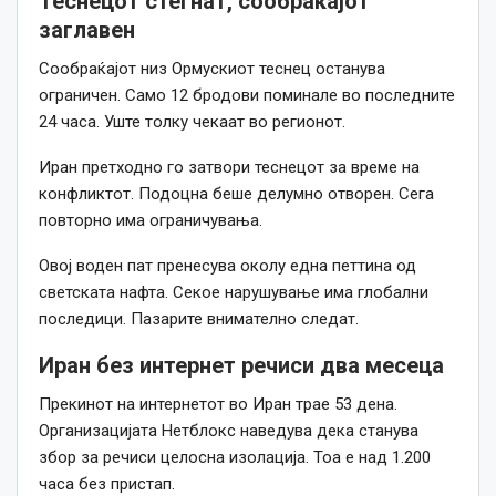
Теснецот стегнат, сообраќајот
заглавен
Сообраќајот низ Ормускиот теснец останува
ограничен. Само 12 бродови поминале во последните
24 часа. Уште толку чекаат во регионот.
Иран претходно го затвори теснецот за време на
конфликтот. Подоцна беше делумно отворен. Сега
повторно има ограничувања.
Овој воден пат пренесува околу една петтина од
светската нафта. Секое нарушување има глобални
последици. Пазарите внимателно следат.
Иран без интернет речиси два месеца
Прекинот на интернетот во Иран трае 53 дена.
Организацијата Нетблокс наведува дека станува
збор за речиси целосна изолација. Тоа е над 1.200
часа без пристап.