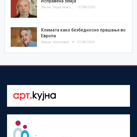
Исправена земја
Златко Теодосиевски
07/08/2026
Климата како безбедносно прашање во
Европа
Ивица Челиковиќ
07/08/2026