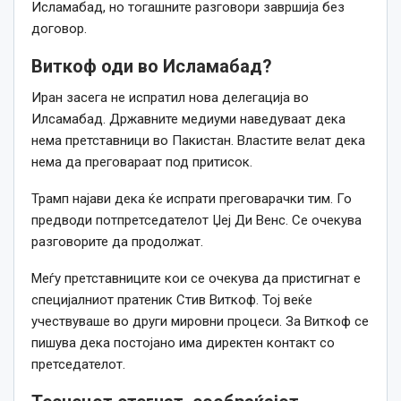
Исламабад, но тогашните разговори завршија без
договор.
Виткоф оди во Исламабад?
Иран засега не испратил нова делегација во
Илсамабад. Државните медиуми наведуваат дека
нема претставници во Пакистан. Властите велат дека
нема да преговараат под притисок.
Трамп најави дека ќе испрати преговарачки тим. Го
предводи потпретседателот Џеј Ди Венс. Се очекува
разговорите да продолжат.
Меѓу претставниците кои се очекува да пристигнат е
специјалниот пратеник Стив Виткоф. Тој веќе
учествуваше во други мировни процеси. За Виткоф се
пишува дека постојано има директен контакт со
претседателот.