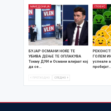
МАКЕДОНИЈА
ГЛОБУС
БУЈАР ОСМАНИ НОЌЕ ТЕ
РЕКОНСТ
УБИВА ДЕЊЕ ТЕ ОПЛАКУВА
ГОЛЕМ И
Токму ДУИ и Османи влијаат кој
успеале 
да се…
пробијат
ПРЕТХОДНО
СЛЕДНО