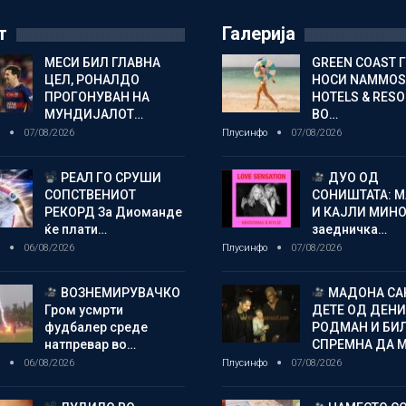
т
Галерија
МЕСИ БИЛ ГЛАВНА
GREEN COAST 
ЦЕЛ, РОНАЛДО
НОСИ NAMMOS
ПРОГОНУВАН НА
HOTELS & RES
МУНДИЈАЛОТ…
ВО…
о
07/08/2026
Плусинфо
07/08/2026
РЕАЛ ГО СРУШИ
ДУО ОД
СОПСТВЕНИОТ
СОНИШТАТА: 
РЕКОРД За Диоманде
И КАЈЛИ МИНО
ќе плати…
заедничка…
о
06/08/2026
Плусинфо
07/08/2026
ВОЗНЕМИРУВАЧКО
МАДОНА СА
Гром усмрти
ДЕТЕ ОД ДЕНИ
фудбалер среде
РОДМАН И БИ
натпревар во…
СПРЕМНА ДА 
о
06/08/2026
Плусинфо
07/08/2026