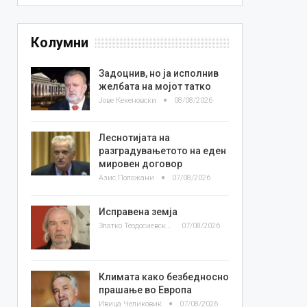
Колумни
Задоцнив, но ја исполнив
желбата на мојот татко
Јове Кекеновски
08/08/2026
Леснотијата на
разградувањетото на еден
мировен договор
Азис Положани
07/08/2026
Исправена земја
Златко Теодосиевски
07/08/2026
Климата како безбедносно
прашање во Европа
Ивица Челиковиќ
07/08/2026