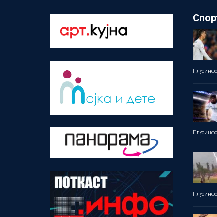
Спор
Плусинф
Плусинф
Плусинф