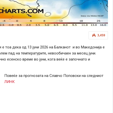
3,459
и е тоа дека од 13 jуни 2026 на Балканот и во Македонија е
лем пад на температурите, невообичаен за месец јуни.
но есенско време во јуни, кога веќе е започнато и
Повеќе за прогнозата на Славчо Поповски на следниот
ЛИНК