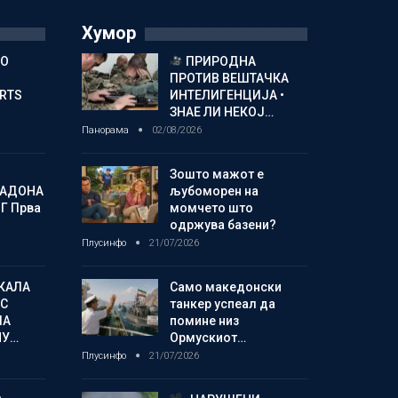
Хумор
ГО
ПРИРОДНА
ПРОТИВ ВЕШТАЧКА
ORTS
ИНТЕЛИГЕНЦИЈА •
ЗНАЕ ЛИ НЕКОЈ…
Панорама
02/08/2026
Зошто мажот е
МАДОНА
љубоморен на
Г Прва
момчето што
одржува базени?
Плусинфо
21/07/2026
КАЛА
Само македонски
С
танкер успеал да
ЛА
помине низ
МУ…
Ормускиот…
Плусинфо
21/07/2026