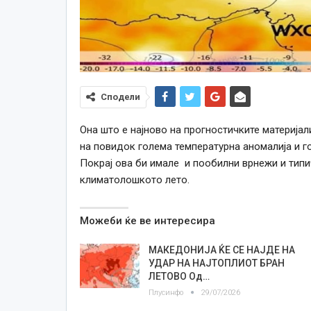
Сподели
Она што е најново на прогностичките материјал
на повидок голема температурна аномалија и го
Покрај ова би имале и пообилни врнежи и типич
климатолошкото лето.
Можеби ќе ве интересира
МАКЕДОНИЈА ЌЕ СЕ НАЈДЕ НА
УДАР НА НАЈТОПЛИОТ БРАН
ЛЕТОВО Од…
Плусинфо
29/07/2026