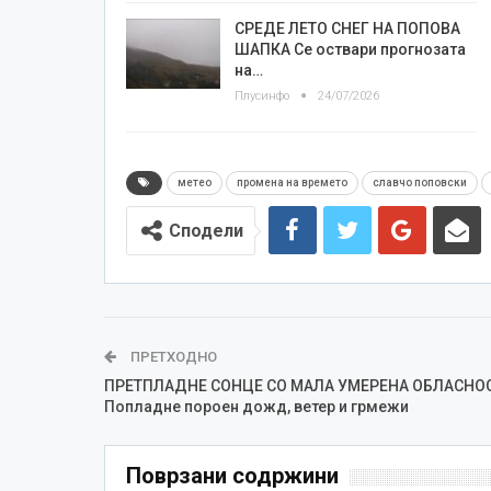
СРЕДЕ ЛЕТО СНЕГ НА ПОПОВА
ШАПКА Се оствари прогнозата
на…
Плусинфо
24/07/2026
метео
промена на времето
славчо поповски
Сподели
ПРЕТХОДНО
ПРЕТПЛАДНЕ СОНЦЕ СО МАЛА УМЕРЕНА ОБЛАСНО
Попладне пороен дожд, ветер и грмежи
Поврзани содржини