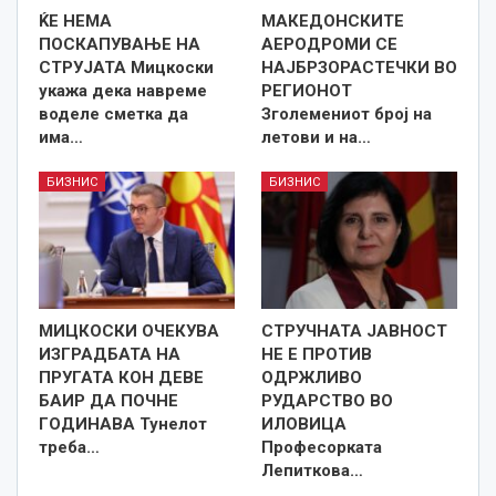
ЌЕ НЕМА
МАКЕДОНСКИТЕ
ПОСКАПУВАЊЕ НА
АЕРОДРОМИ СЕ
СТРУЈАТА Мицкоски
НАЈБРЗОРАСТЕЧКИ ВО
укажа дека навреме
РЕГИОНОТ
воделе сметка да
Зголемениот број на
има…
летови и на…
БИЗНИС
БИЗНИС
МИЦКОСКИ ОЧЕКУВА
СТРУЧНАТА ЈАВНОСТ
ИЗГРАДБАТА НА
НЕ Е ПРОТИВ
ПРУГАТА КОН ДЕВЕ
ОДРЖЛИВО
БАИР ДА ПОЧНЕ
РУДАРСТВО ВО
ГОДИНАВА Тунелот
ИЛОВИЦА
треба…
Професорката
Лепиткова…