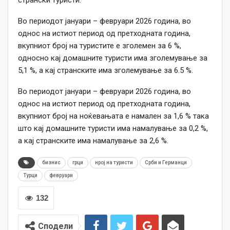
Во периодот јануари – февруари 2026 година, во
однос на истиот период од претходната година,
вкупниот број на туристите е зголемен за 6 %,
односно кај домашните туристи има зголемување за
5,1 %, а кај странските има зголемување за 6.5 %.
Во периодот јануари – февруари 2026 година, во
однос на истиот период од претходната година,
вкупниот број на ноќевањата е намален за 1,6 % така
што кај домашните туристи има намалување за 0,2 %,
а кај странските има намалување за 2,6 %.
бизнис
грци
нрој на туристи
Срби и Германци
Турци
февруари
132
Сподели