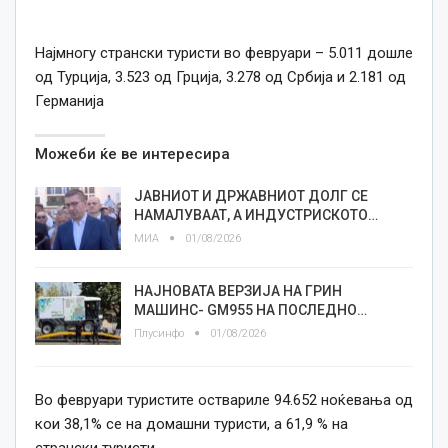
Најмногу странски туристи во февруари – 5.011 дошле
од Турција, 3.523 од Грција, 3.278 од Србија и 2.181 од
Германија
Можеби ќе ве интересира
ЈАВНИОТ И ДРЖАВНИОТ ДОЛГ СЕ
НАМАЛУВААТ, А ИНДУСТРИСКОТО…
МИА
01/08/2026
НАЈНОВАТА ВЕРЗИЈА НА ГРИН
МАШИНС- GM955 НА ПОСЛЕДНО…
Плусинфо
01/08/2026
Во февруари туристите оствариле 94.652 ноќевања од
кои 38,1% се на домашни туристи, а 61,9 % на
странски туристи.