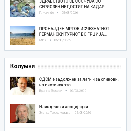
ЗДРАВСТВОТО СЕ СООЧУВА СО
СЕРИОЗЕН НЕДОСТИГ НА КАДАР…
Плусинфо
05/08/2026
ПРОНАЈДЕН МРТОВ ИСЧЕЗНАТИОТ
ГЕРМАНСКИ ТУРИСТ ВО ГРЦИЈА…
МИА
06/08/2026
Колумни
СДСМ е задолжен за лаги и за спинови,
но вистинското…
Бранко Героски
06/08/2026
Илинденски асоцијации
Златко Теодосиевски
04/08/2026