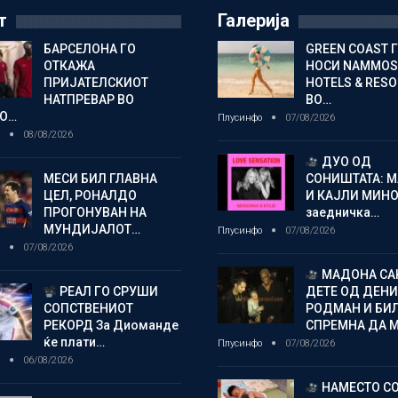
т
Галерија
БАРСЕЛОНА ГО
GREEN COAST 
ОТКАЖА
НОСИ NAMMOS
ПРИЈАТЕЛСКИОТ
HOTELS & RES
НАТПРЕВАР ВО
ВО…
О…
Плусинфо
07/08/2026
о
08/08/2026
ДУО ОД
МЕСИ БИЛ ГЛАВНА
СОНИШТАТА: 
ЦЕЛ, РОНАЛДО
И КАЈЛИ МИНО
ПРОГОНУВАН НА
заедничка…
МУНДИЈАЛОТ…
Плусинфо
07/08/2026
о
07/08/2026
МАДОНА СА
РЕАЛ ГО СРУШИ
ДЕТЕ ОД ДЕНИ
СОПСТВЕНИОТ
РОДМАН И БИ
РЕКОРД За Диоманде
СПРЕМНА ДА 
ќе плати…
Плусинфо
07/08/2026
о
06/08/2026
НАМЕСТО С