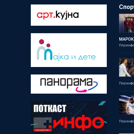
Спор
МАРОК
Плусинф
Плусинф
Плусинф