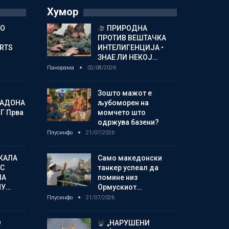
Хумор
ГО
ПРИРОДНА
ПРОТИВ ВЕШТАЧКА
ORTS
ИНТЕЛИГЕНЦИЈА •
ЗНАЕ ЛИ НЕКОЈ…
Панорама
02/08/2026
Зошто мажот е
МАДОНА
љубоморен на
Г Прва
момчето што
одржува базени?
Плусинфо
21/07/2026
КАЛА
Само македонски
С
танкер успеал да
ЛА
помине низ
МУ…
Ормускиот…
Плусинфо
21/07/2026
О
„НАРУШЕНИ