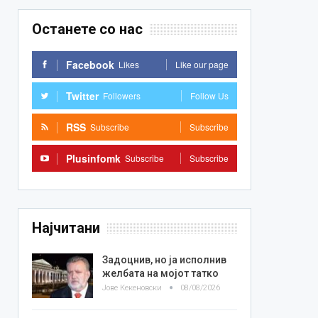
Останете со нас
Facebook
Likes
Like our page
Twitter
Followers
Follow Us
RSS
Subscribe
Subscribe
Plusinfomk
Subscribe
Subscribe
Најчитани
Задоцнив, но ја исполнив
желбата на мојот татко
Јове Кекеновски
08/08/2026