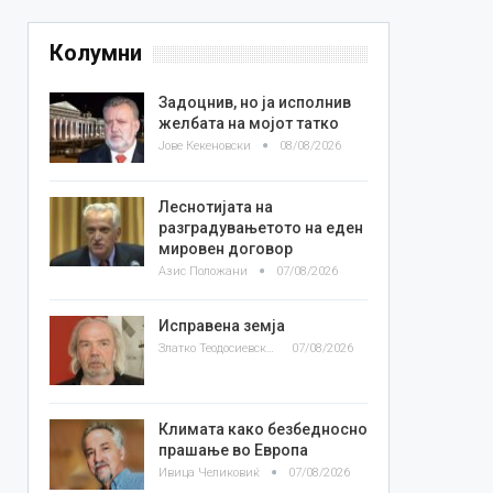
Колумни
Задоцнив, но ја исполнив
желбата на мојот татко
Јове Кекеновски
08/08/2026
Леснотијата на
разградувањетото на еден
мировен договор
Азис Положани
07/08/2026
Исправена земја
Златко Теодосиевски
07/08/2026
Климата како безбедносно
прашање во Европа
Ивица Челиковиќ
07/08/2026