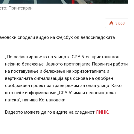
ото: Принтскрин
3,003
ановски сподели видео на Фејсбук од велосипедската
„По асфалтирањето на улицата СРУ 5, се пристапи кон
нејзино бележење. Јавното претпријатие Паркинзи работи
на поставување и бележење на хоризонталната и
вертикалната сигнализација врз основа на одобрен
сообраќаен проект за траен режим за оваа улица. Како
што веќе информиравме „СРУ 5“ има и велосипедска
патека“, напиша Коњановски.
Видеото можете да го видите на следниот
ЛИНК.