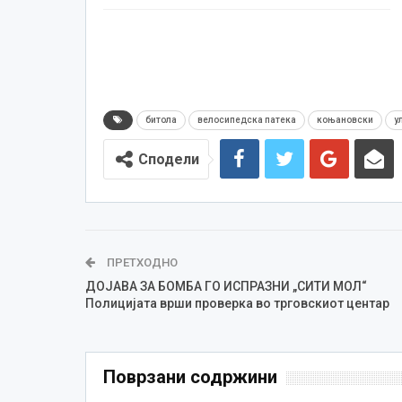
битола
велосипедска патека
коњановски
у
Сподели
ПРЕТХОДНО
ДОЈАВА ЗА БОМБА ГО ИСПРАЗНИ „СИТИ МОЛ“
Полицијата врши проверка во трговскиот центар
Поврзани содржини