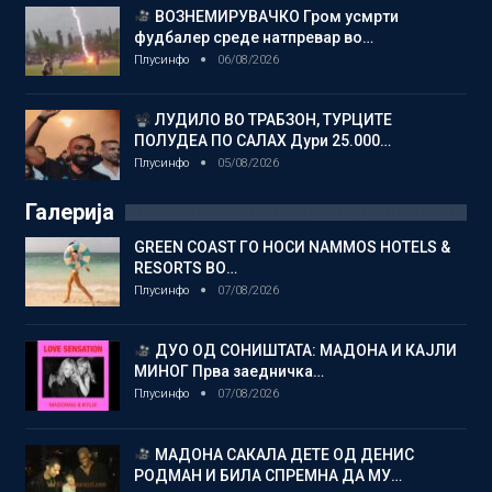
ВОЗНЕМИРУВАЧКО Гром усмрти
фудбалер среде натпревар во…
Плусинфо
06/08/2026
ЛУДИЛО ВО ТРАБЗОН, ТУРЦИТЕ
ПОЛУДЕА ПО САЛАХ Дури 25.000…
Плусинфо
05/08/2026
Галерија
GREEN COAST ГО НОСИ NAMMOS HOTELS &
RESORTS ВО…
Плусинфо
07/08/2026
ДУО ОД СОНИШТАТА: МАДОНА И КАЈЛИ
МИНОГ Прва заедничка…
Плусинфо
07/08/2026
МАДОНА САКАЛА ДЕТЕ ОД ДЕНИС
РОДМАН И БИЛА СПРЕМНА ДА МУ…