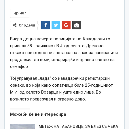
487
Сподели
Вчера доцна вечерта полицијата во Кавадарци го
привела 38-годишниот В.Ј. од селото Дреново,
откако претходно не застанал на знак за запирање и
продолжил да вози, игнорирајќи и црвено светло на
семафор.
Тој управувал „лада“ со кавадаречки регистарски
ознаки, во која како сопатници биле 25-годишниот
М.И. од селото Возарци и уште едно лице. Во
возилото превезувал и огревно дрво.
Можеби ќе ве интересира
МЕТЕЖ НА ТАБАНОВЦЕ, ЗА ВЛЕЗ СЕ ЧЕКА