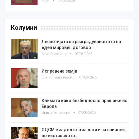
МИА
07/08/2026
Колумни
Леснотијата на разградувањетото на
еден мировен договор
Азис Положани
07/08/2026
Исправена земја
Златко Теодосиевски
07/08/2026
Климата како безбедносно прашање во
Европа
Ивица Челиковиќ
07/08/2026
СДСМ е задолжен за лаги и за спинови,
но вистинското…