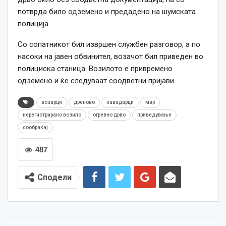
потврда било одземено и предадено на шумската
полиција.
Со сопатникот бил извршен службен разговор, а по
насоки на јавен обвинител, возачот бил приведен во
полициска станица. Возилото е привремено
одземено и ќе следуваат соодветни пријави.
возарци
дреново
кавадарци
мвр
нерегистрирано возило
огревно дрво
приведување
сообраќај
487
Сподели