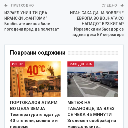
ПРЕТХОДНО
СЛЕДНО
ИЗРАЕЛ УНИШТИ ДВА
ИРАН САКА ДА ЈА ВОВЛЕЧЕ
ИРАНСКИ „ФАНТОМИ“
ЕВРОПА ВО ВОЈНАТА СО
Борбените авиони биле
НАПАДОТ ВРЗ КИПАР
погодени пред да полетаат
Израелски амбасадор се
надева дека ЕУ ќе реагира
Поврзани содржини
ИЗБОР
МАКЕДОНИЈА
ПОРТОКАЛОВ АЛАРМ
МЕТЕЖ НА
ВО ЦЕЛА ЗЕМЈА
ТАБАНОВЦЕ, ЗА ВЛЕЗ
Температурите одат до
СЕ ЧЕКА 45 МИНУТИ
40 степени, можно е и
Зголемен сообраќај на
невреме
македонските…