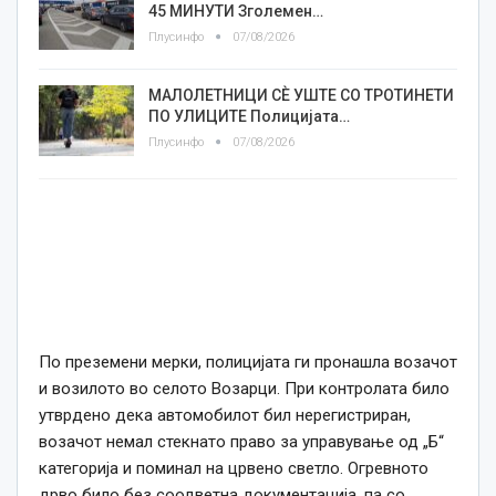
45 МИНУТИ Зголемен…
Плусинфо
07/08/2026
МАЛОЛЕТНИЦИ СÈ УШТЕ СО ТРОТИНЕТИ
ПО УЛИЦИТЕ Полицијата…
Плусинфо
07/08/2026
По преземени мерки, полицијата ги пронашла возачот
и возилото во селото Возарци. При контролата било
утврдено дека автомобилот бил нерегистриран,
возачот немал стекнато право за управување од „Б“
категорија и поминал на црвено светло. Огревното
дрво било без соодветна документација, па со