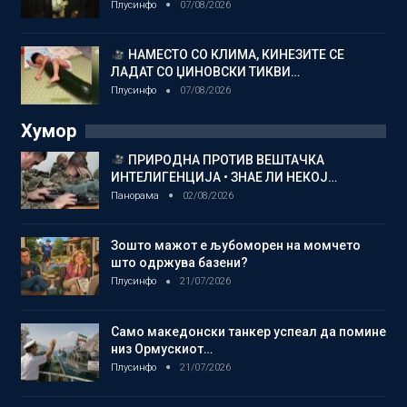
Плусинфо
07/08/2026
НАМЕСТО СО КЛИМА, КИНЕЗИТЕ СЕ
ЛАДАТ СО ЏИНОВСКИ ТИКВИ…
Плусинфо
07/08/2026
Хумор
ПРИРОДНА ПРОТИВ ВЕШТАЧКА
ИНТЕЛИГЕНЦИЈА • ЗНАЕ ЛИ НЕКОЈ…
Панорама
02/08/2026
Зошто мажот е љубоморен на момчето
што одржува базени?
Плусинфо
21/07/2026
Само македонски танкер успеал да помине
низ Ормускиот…
Плусинфо
21/07/2026