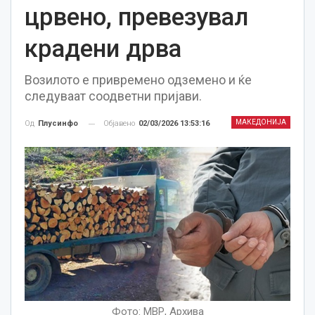
црвено, превезувал
крадени дрва
Возилото е привремено одземено и ќе
следуваат соодветни пријави.
МАКЕДОНИЈА
Објавено
02/03/2026 13:53:16
Од
Плусинфо
Фото: МВР, Архива