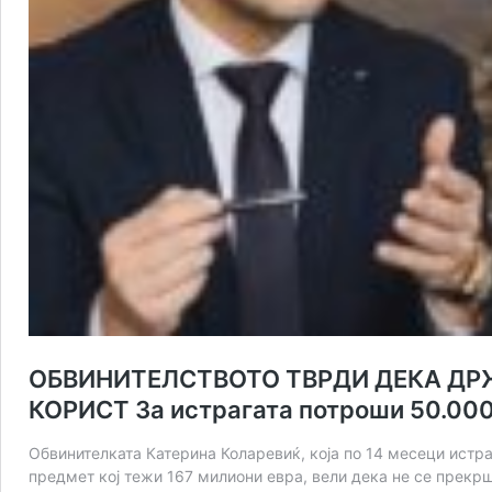
ОБВИНИТЕЛСТВОТО ТВРДИ ДЕКА ДРЖ
КОРИСТ За истрагата потроши 50.000 
Обвинителката Катерина Коларевиќ, која по 14 месеци истраг
предмет кој тежи 167 милиони евра, вели дека не се прекрш