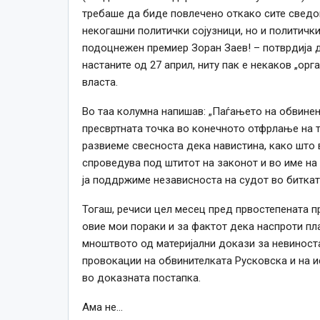
требаше да биде повлечено откако сите сведоц
некогашни политички сојузници, но и политички
подоцнежен премиер Зоран Заев! – потврдија д
настаните од 27 април, ниту пак е некаков „ор
власта.
Во таа колумна напишав: „Паѓањето на обвине
пресвртната точка во конечното отфрлање на ти
развиеме свесноста дека навистина, како што 
спроведува под штитот на законот и во име на п
ја поддржиме независноста на судот во биткат
Тогаш, речиси цел месец пред првостепената п
овие мои пораки и за фактот дека наспроти п
мноштвото од материјални докази за невиноста
провокации на обвинителката Русковска и на и
во доказната постапка.
Ама не…