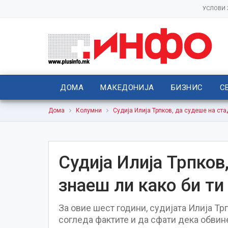
УСЛОВИ
ДОМА
МАКЕДОНИЈА
БИЗНИС
С
Дома
Колумни
Судија Илија Трпков, да судеше на ста
Судија Илија Трпков
знаеш ли како би ти
За овие шест години, судијата Илија Тр
согледа фактите и да сфати дека обвин