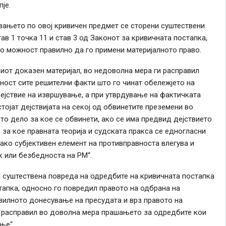
је.
вањето по овој кривичен предмет се сторени суштествени
ав 1 точка 11 и став 3 од Законот за кривичната постапка,
о можност правилно да го примени материјалното право.
иот доказен материјал, во недоволна мера ги расправил
рност сите решителни факти што го чинат обележјето на
ејствие на извршување, а при утврдување на фактичката
тојат дејствијата на секој од обвинетите преземени во
то дело за кое се обвинети, ако се има предвид дејствието
за кое правната теорија и судската пракса се едногласни
како субјективен елемент на противправноста влегува и
 или безбедноста на РМ“.
и суштествена повреда на одредбите на кривичната постапка
стапка, односно го повредил правото на одбрана на
авилното донесување на пресудата и врз правото на
о расправил во доволна мера прашањето за одредбите кои
ње“.