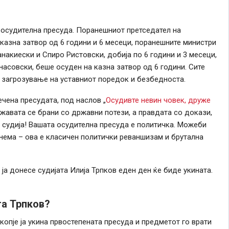
е осудителна пресуда. Поранешниот претседател на
азна затвор од 6 години и 6 месеци, поранешните министри
анакиески и Спиро Ристовски, добија по 6 години и 3 месеци,
асовски, беше осуден на казна затвор од 6 години. Сите
 загрозување на уставниот поредок и безбедноста.
чена пресудата, под наслов „
Осудивте невин човек, друже
ржавата се брани со државни потези, а правдата со докази,
 судија! Вашата осудителна пресуда е политичка. Можеби
 нема – ова е класичен политички реваншизам и брутална
ја донесе судијата Илија Трпков еден ден ќе биде укината.
та Трпков?
копје ја укина првостепената пресуда и предметот го врати