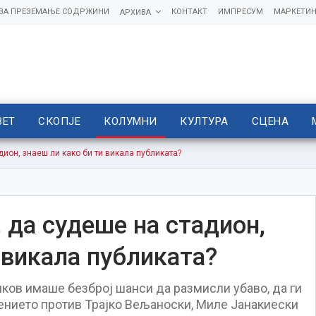
 ЗА ПРЕЗЕМАЊЕ СОДРЖИНИ
КОНТАКТ
ИМПРЕСУМ
МАРКЕТИН
АРХИВА
ВЕТ
СКОПЈЕ
КОЛУМНИ
КУЛТУРА
СЦЕНА
дион, знаеш ли како би ти викала публиката?
, да судеше на стадион,
 викала публиката?
пков имаше безброј шанси да размисли убаво, да ги
ението против Трајко Вељаноски, Миле Јанакиески