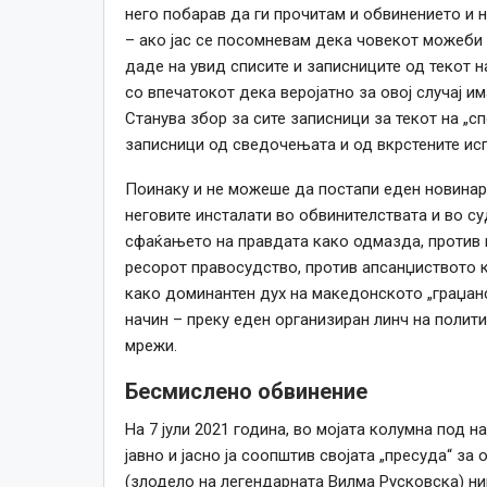
него побарав да ги прочитам и обвинението и
– ако јас се посомневам дека човекот можеби е
даде на увид списите и записниците од текот на
со впечатокот дека веројатно за овој случај и
Станува збор за сите записници за текот на „с
записници од сведочењата и од вкрстените исп
Поинаку и не можеше да постапи еден новинар,
неговите инсталати во обвинителствата и во с
сфаќањето на правдата како одмазда, против п
ресорот правосудство, против апсанџиството 
како доминантен дух на македонското „граџан
начин – преку еден организиран линч на полит
мрежи.
Бесмислено обвинение
На 7 јули 2021 година, во мојата колумна под на
јавно и јасно ја соопштив својата „пресуда“ з
(злодело на легендарната Вилма Русковска) ник