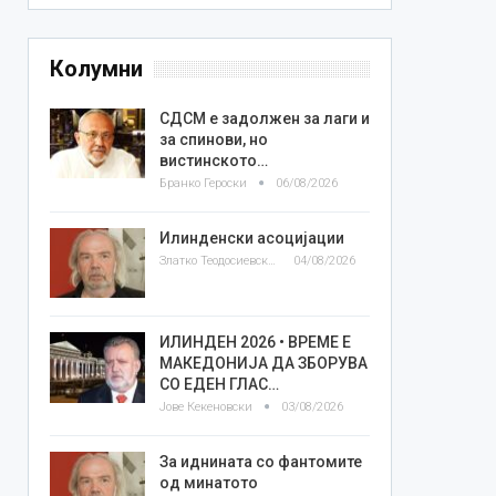
Колумни
СДСМ е задолжен за лаги и
за спинови, но
вистинското…
Бранко Героски
06/08/2026
Илинденски асоцијации
Златко Теодосиевски
04/08/2026
ИЛИНДЕН 2026 • ВРЕМЕ Е
МАКЕДОНИЈА ДА ЗБОРУВА
СО ЕДЕН ГЛАС…
Јове Кекеновски
03/08/2026
За иднината со фантомите
од минатото