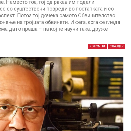
. Наместо тоа, тој од ракав им подели
ес со суштествени повреди во постапката и со
аспект. Потоа тој дочека самото Обвинителство
нење на тројцата обвинети. И сега, кога се гледа
ема да го праша – па кој те научи така, друже
КОЛУМНИ
СЛАЈДЕР