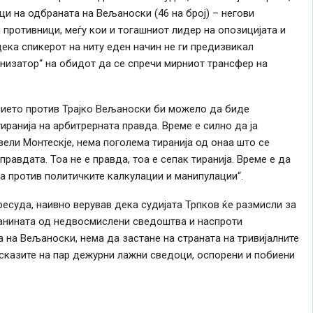
и на одбраната на Вељаноски (46 на број) – негови
 противници, меѓу кои и тогашниот лидер на опозицијата и
ека спикерот на ниту еден начин не ги предизвикал
ганизатор“ на обидот да се спречи мирниот трансфер на
нието против Трајко Вељаноски би можело да биде
ранија на арбитрерната правда. Време е силно да ја
вели Монтескје, нема поголема тиранија од онаа што се
равдата. Тоа не е правда, тоа е сепак тиранија. Време е да
а против политичките калкулации и манипулации“.
ресуда, наивно верував дека судијата Трпков ќе размисли за
ланината од недвосмислени сведоштва и наспроти
 на Вељаноски, нема да застане на страната на тривијалните
сказите на пар дежурни лажни сведоци, оспорени и побиени