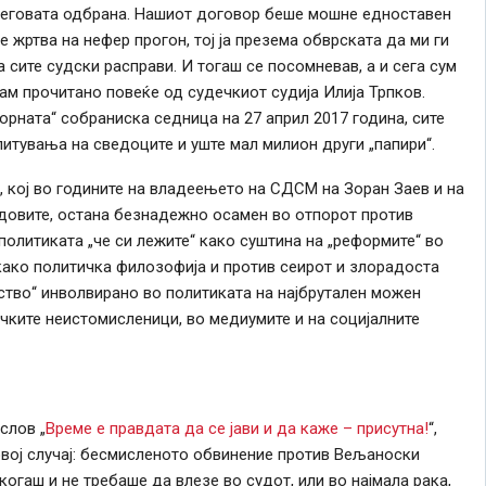
 неговата одбрана. Нашиот договор беше мошне едноставен
 жртва на нефер прогон, тој ја презема обврската да ми ги
 сите судски расправи. И тогаш се посомневав, а и сега сум
мам прочитано повеќе од судечкиот судија Илија Трпков.
порната“ собраниска седница на 27 април 2017 година, сите
итувања на сведоците и уште мал милион други „папири“.
 кој во годините на владеењето на СДСМ на Зоран Заев и на
удовите, остана безнадежно осамен во отпорот против
олитиката „че си лежите“ како суштина на „реформите“ во
како политичка филозофија и против сеирот и злорадоста
ство“ инволвирано во политиката на најбрутален можен
ичките неистомисленици, во медиумите и на социјалните
слов „
Време е правдата да се јави и да каже – присутна!
“,
а овој случај: бесмисленото обвинение против Вељаноски
огаш и не требаше да влезе во судот, или во најмала рака,