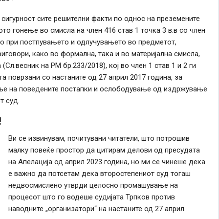
о сигурност сите решителни факти по однос на преземените
то гонење во смисла на член 416 став 1 точка 3 в.в со член
то при постпувањето и одлучувањето во предметот,
иговори, како во формална, така и во материјална смисла,
Сл.весник на РМ бр.233/2018), кој во член 1 став 1 и 2 ги
а поврзани со настаните од 27 април 2017 година, за
ње на поведените постапки и ослободување од издржување
т суд.
!
Ви се извинувам, почитувани читатели, што потрошив
малку повеќе простор да цитирам делови од пресудата
на Апелација од април 2023 година, но ми се чинеше дека
е важно да потсетам дека второстепениот суд тогаш
недвосмислено утврди целосно промашување на
процесот што го водеше судијата Трпков против
наводните „организатори“ на настаните од 27 април.