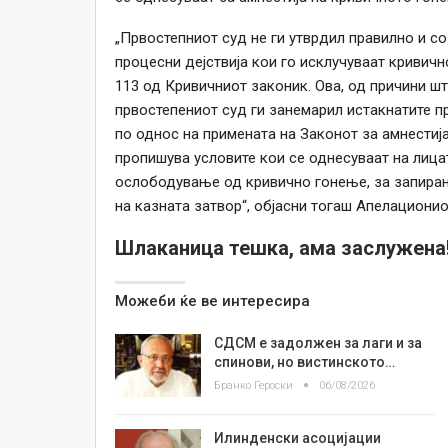
„Првостепниот суд не ги утврдил правилно и с
процесни дејствија кои го исклучуваат кривично
113 од Кривичниот законик. Ова, од причини ш
првостепениот суд ги занемарил истакнатите пр
по однос на примената на Законот за амнестија (
пропишува условите кои се однесуваат на лицат
ослободување од кривично гонење, за запира
на казната затвор“, објасни тогаш Апелационио
Шлаканица тешка, ама заслужена
Можеби ќе ве интересира
СДСМ е задолжен за лаги и за
спинови, но вистинското…
Бранко Героски
06/08/2026
Илинденски асоцијации