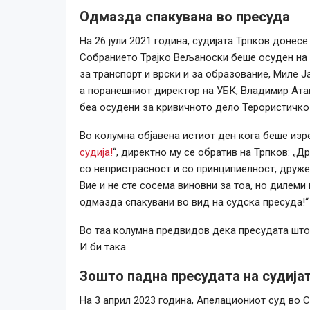
Одмазда спакувана во пресуда
На 26 јули 2021 година, судијата Трпков донес
Собранието Трајко Вељаноски беше осуден на к
за транспорт и врски и за образование, Миле Ј
а поранешниот директор на УБК, Владимир Атан
беа осудени за кривичното дело Терористичко
Во колумна објавена истиот ден кога беше изре
судија!
“, директно му се обратив на Трпков: „Д
со непристрасност и со принципиелност, друже
Вие и не сте сосема виновни за тоа, но дилеми
одмазда спакувани во вид на судска пресуда!“
Во таа колумна предвидов дека пресудата што 
И би така…
Зошто падна пресудата на судија
На 3 април 2023 година, Апелациониот суд во С