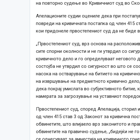
на повторно судење во Кривичниот суд во Скоп
Апелационите судии оцениле дека при постапу
повреди на кривичната постапка од член 415 ст
кои придонеле првостепениот суд да не биде в
„Првостепениот суд, врз основа на расположив
сите спорни околности и не ги утврдил со сигу
кривичното дело и го определуваат неговото д
состојба не утврдил со сигурност во што се сос
насока на остварување на битието на кривично
на извршување на предметното кривично дело, 
дека покрај умислата во субјективното битие, 
намерата за загрозување на уставниот поредок
Првостепениот суд, според Апелација, сторил 
од член 415 став 3 од Законот за кривична по
обвинетите, што влијаело врз законитото и пр
обвинетите на правично судење, „бидејќи не г
се однесуваат за амнестија на кривичното гоне