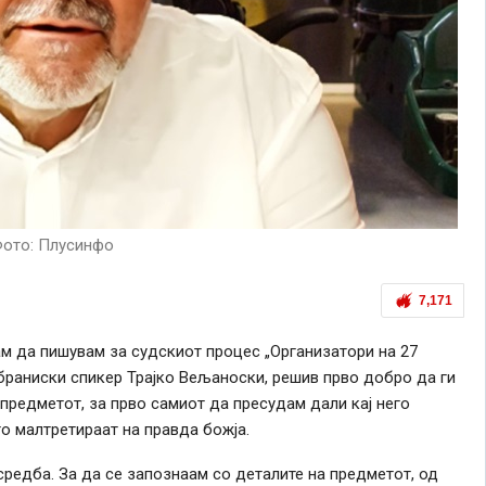
ото: Плусинфо
7,171
м да пишувам за судскиот процес „Организатори на 27
обраниски спикер Трајко Вељаноски, решив прво добро да ги
предметот, за прво самиот да пресудам дали кај него
го малтретираат на правда божја.
средба. За да се запознаам со деталите на предметот, од