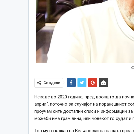
Ф
Сподели
Некаде во 2020 година, пред воопшто да почна
април“, поточно за случајот на поранешниот с
проучам сите достапни списи и информации за 
можеби има грам вина, или човекот го судат и 
Тоа му го кажав на Вељаноски на нашата прва 