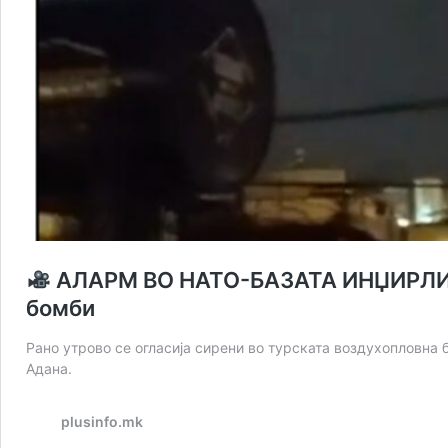
АЛАРМ ВО НАТО-БАЗАТА ИНЏИРЛИК В
бомби
Рано утрово се огласија сирени во турската воздухопловна 
Адана.
plusinfo.mk