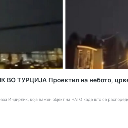
О ТУРЦИЈА Проектил на небото, црвена
база Инџирлик, која важен објект на НАТО каде што се распоред